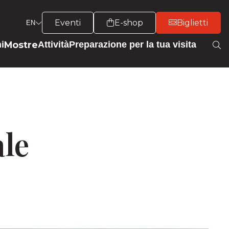
Eventi
E-shop
Biglietti
EN
Mostre
i
Attività
Preparazione per la tua visita
ale