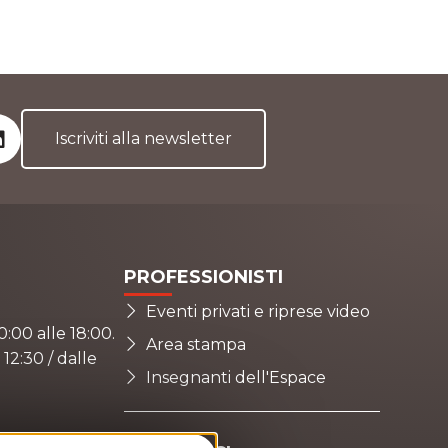
Iscriviti alla newsletter
Facebo
Instag
LinkedI
PROFESSIONISTI
Eventi privati ​​e riprese video
0:00 alle 18:00.
Area stampa
 12:30 / dalle
Insegnanti dell'Espace