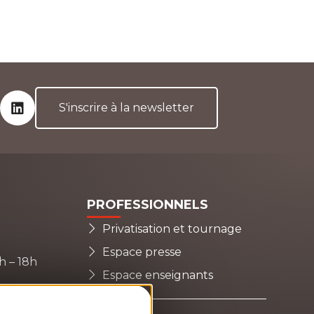
S'inscrire à la newsletter
Fac
Ins
Lin
PROFESSIONNELS
Privatisation et tournage
Espace presse
4h – 18h
Espace enseignants