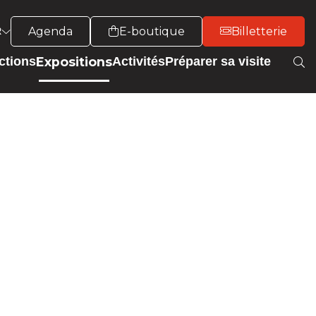
Agenda
E-boutique
Billetterie
R
Expositions
ctions
Activités
Préparer sa visite