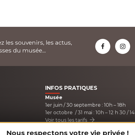
z les souvenirs, les actus,
isses du musée...
INFOS PRATIQUES
Musée
1er juin / 30 septembre : 10h – 18h
1er octobre / 31 mai : 10h – 12 h 30 / 1
Voir tous les tarifs
Nous respectons votre vie privée !
Boutique du musée