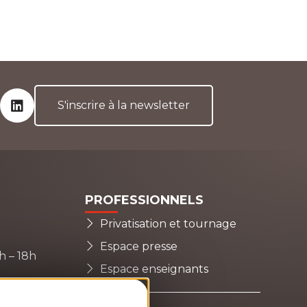
S'inscrire à la newsletter
Fac
Ins
Lin
PROFESSIONNELS
Privatisation et tournage
Espace presse
4h – 18h
Espace enseignants