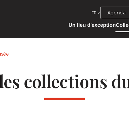
Agenda
FR
Un lieu d'exception
Colle
usée
les collections 