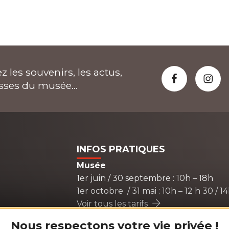
z les souvenirs, les actus,
isses du musée...
INFOS PRATIQUES
Musée
1er juin / 30 septembre : 10h – 18h
1er octobre / 31 mai : 10h – 12 h 30 / 1
Voir tous les tarifs
Nous respectons votre vie privée !
Boutique du musée