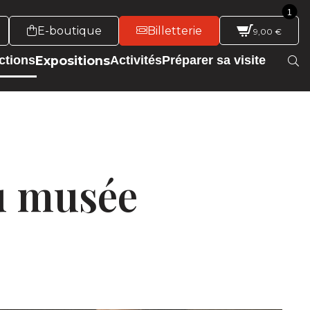
1
E-boutique
Billetterie
9,00
€
Expositions
ctions
Activités
Préparer sa visite
du musée